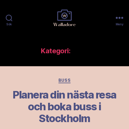
Sök
Meny
Walladore
Kategori:
Buss
Kategorier
BUSS
Planera din nästa resa
och boka buss i
Stockholm