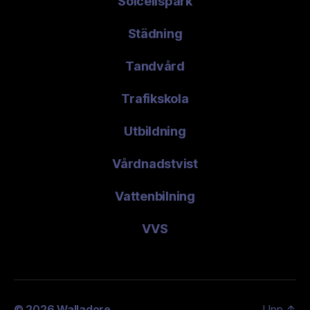
Solcellspark
Städning
Tandvård
Trafikskola
Utbildning
Vårdnadstvist
Vattenbilning
VVS
© 2026
Walladore
Upp
↑