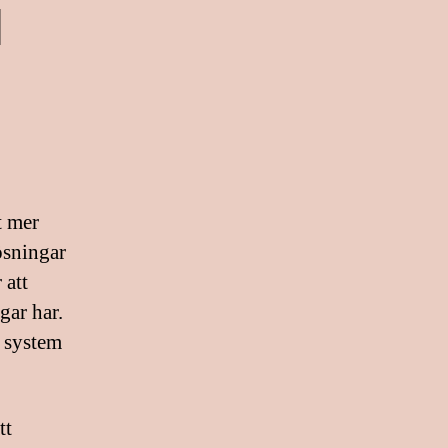
d
t mer
lösningar
 att
gar har.
e system
tt