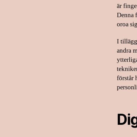
är fing
Denna f
oroa sig
I tilläg
andra m
ytterli
tekniker
förstår
personl
Dig