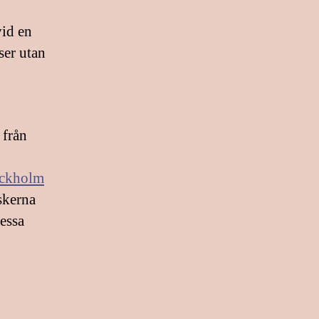
vid en
ser utan
 från
ockholm
iskerna
dessa