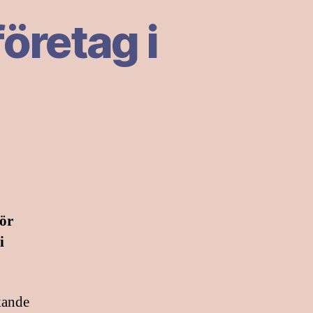
företag i
ör
i
kande