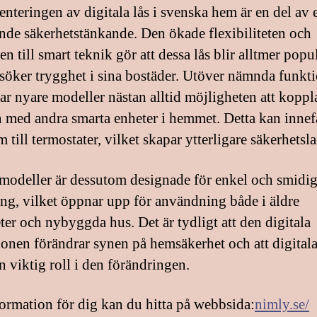
nteringen av digitala lås i svenska hem är en del av 
nde säkerhetstänkande. Den ökade flexibiliteten och
en till smart teknik gör att dessa lås blir alltmer popu
söker trygghet i sina bostäder. Utöver nämnda funkt
rar nyare modeller nästan alltid möjligheten att koppl
med andra smarta enheter i hemmet. Detta kan innefat
m till termostater, vilket skapar ytterligare säkerhetsla
odeller är dessutom designade för enkel och smidi
ng, vilket öppnar upp för användning både i äldre
eter och nybyggda hus. Det är tydligt att den digitala
ionen förändrar synen på hemsäkerhet och att digitala
n viktig roll i den förändringen.
ormation för dig kan du hitta på webbsida:
nimly.se/