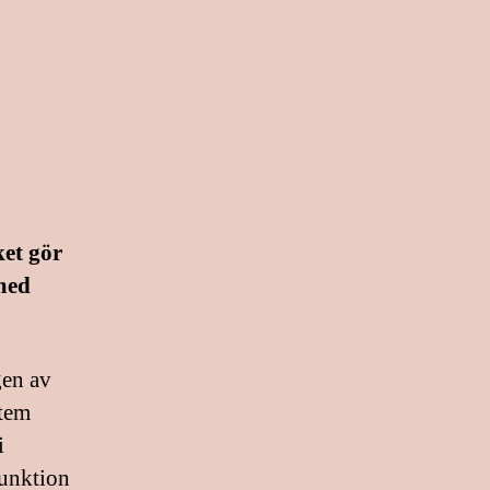
ket gör
med
gen av
stem
i
funktion