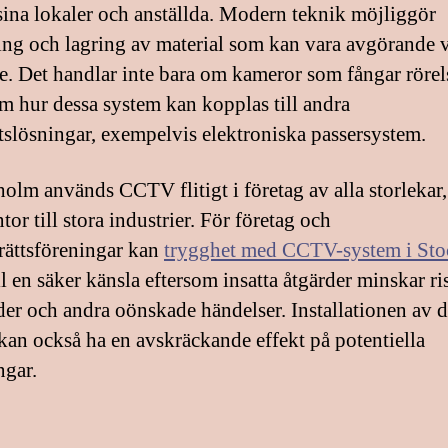
sina lokaler och anställda. Modern teknik möjliggör
ing och lagring av material som kan vara avgörande 
e. Det handlar inte bara om kameror som fångar rörel
m hur dessa system kan kopplas till andra
tslösningar, exempelvis elektroniska passersystem.
holm används CCTV flitigt i företag av alla storlekar,
or till stora industrier. För företag och
rättsföreningar kan
trygghet med CCTV-system i St
ll en säker känsla eftersom insatta åtgärder minskar r
lder och andra oönskade händelser. Installationen av 
kan också ha en avskräckande effekt på potentiella
ngar.