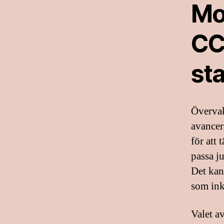
Mo
CC
st
Övervak
avancera
för att
passa ju
Det kan
som inkl
Valet av