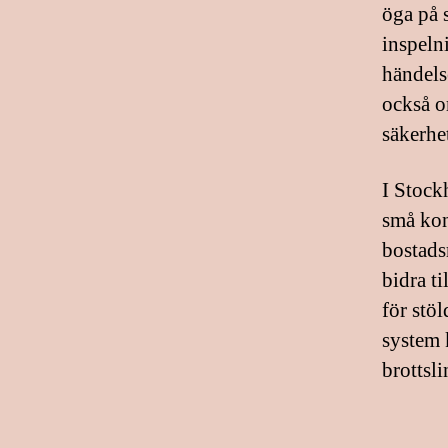
öga på 
inspeln
händels
också o
säkerhe
I Stock
små kont
bostads
bidra ti
för stö
system 
brottsli