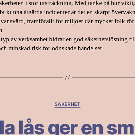
äkerheten i stor utsträckning. Med tanke på hur viktig
bbt kunna åtgärda incidenter är det en skärpt övervak
ävansvärd, framförallt för miljöer där mycket folk rör
n.
 typ av verksamhet bidrar en god säkerhetslösning ti
 och minskad risk för oönskade händelser.
Kategorier
SÄKERHET
la lås ger en s