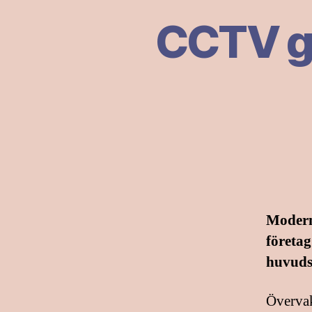
CCTV ger
Modern
företa
huvudst
Övervak