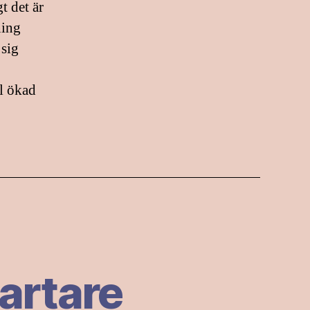
t det är
ning
 sig
ll ökad
martare