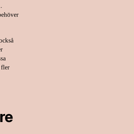
.
 behöver
 också
er
ssa
 fler
are