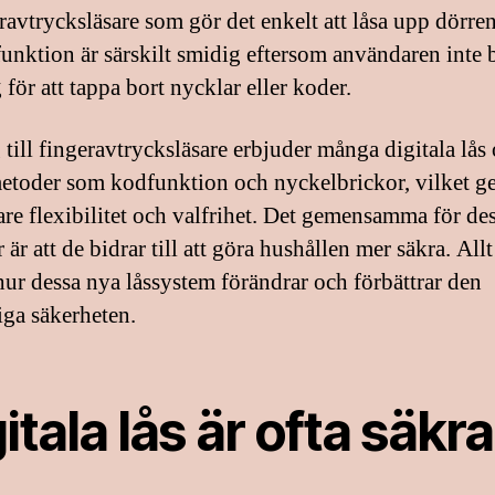
eravtrycksläsare som gör det enkelt att låsa upp dörren
unktion är särskilt smidig eftersom användaren inte
 för att tappa bort nycklar eller koder.
g till fingeravtrycksläsare erbjuder många digitala lås
etoder som kodfunktion och nyckelbrickor, vilket g
gare flexibilitet och valfrihet. Det gemensamma för de
 är att de bidrar till att göra hushållen mer säkra. Allt
 hur dessa nya låssystem förändrar och förbättrar den
iga säkerheten.
itala lås är ofta säkr