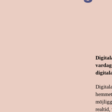
Digital
vardag
digital
Digitala
hemmet.
möjliggö
realtid