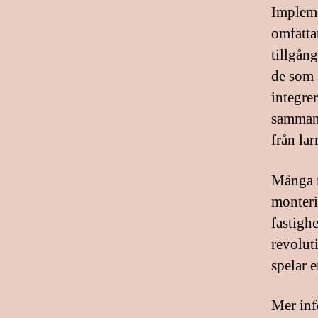
Impleme
omfatta
tillgång
de som 
integre
samman 
från lar
Många m
monteri
fastigh
revolut
spelar e
Mer inf