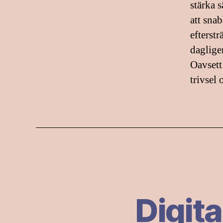
stärka s
att sna
efterstr
daglige
Oavsett
trivsel
Digita