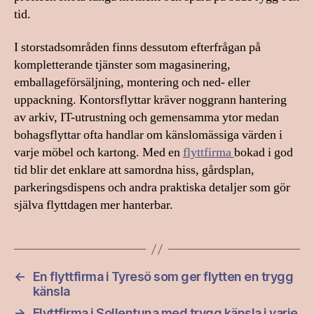
tid.
I storstadsområden finns dessutom efterfrågan på
kompletterande tjänster som magasinering,
emballageförsäljning, montering och ned- eller
uppackning. Kontorsflyttar kräver noggrann hantering
av arkiv, IT-utrustning och gemensamma ytor medan
bohagsflyttar ofta handlar om känslomässiga värden i
varje möbel och kartong. Med en
flyttfirma
bokad i god
tid blir det enklare att samordna hiss, gårdsplan,
parkeringsdispens och andra praktiska detaljer som gör
själva flyttdagen mer hanterbar.
←
En flyttfirma i Tyresö som ger flytten en trygg
känsla
→
Flyttfirma i Sollentuna med trygg känsla i varje