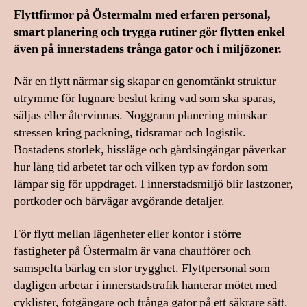
Flyttfirmor på Östermalm med erfaren personal,
smart planering och trygga rutiner gör flytten enkel
även på innerstadens trånga gator och i miljözoner.
När en flytt närmar sig skapar en genomtänkt struktur
utrymme för lugnare beslut kring vad som ska sparas,
säljas eller återvinnas. Noggrann planering minskar
stressen kring packning, tidsramar och logistik.
Bostadens storlek, hissläge och gårdsingångar påverkar
hur lång tid arbetet tar och vilken typ av fordon som
lämpar sig för uppdraget. I innerstadsmiljö blir lastzoner,
portkoder och bärvägar avgörande detaljer.
För flytt mellan lägenheter eller kontor i större
fastigheter på Östermalm är vana chaufförer och
samspelta bärlag en stor trygghet. Flyttpersonal som
dagligen arbetar i innerstadstrafik hanterar mötet med
cyklister, fotgängare och trånga gator på ett säkrare sätt.