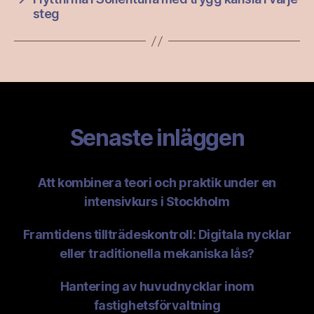
steg
Senaste inläggen
Att kombinera teori och praktik under en
intensivkurs i Stockholm
Framtidens tillträdeskontroll: Digitala nycklar
eller traditionella mekaniska lås?
Hantering av huvudnycklar inom
fastighetsförvaltning