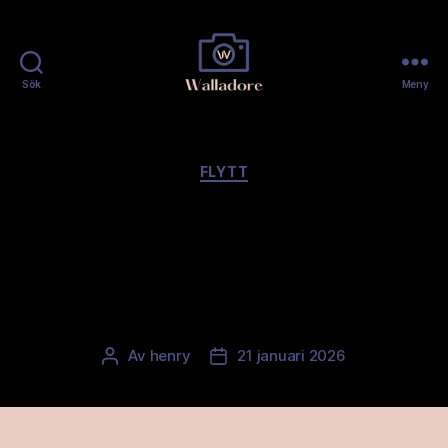
Sök
Meny
Walladore
Kategorier
FLYTT
Flyttfirmor på
Östermalm med trygg
känsla för smidig flytt
Av
henry
21 januari 2026
Inläggsförfattare
Inläggsdatum