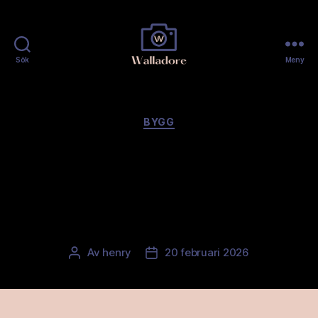
Sök
Meny
Walladore
Kategorier
BYGG
Fasadmålning i
Stockholm med hållbara
kulörer
Av
henry
20 februari 2026
Inläggsförfattare
Inläggsdatum