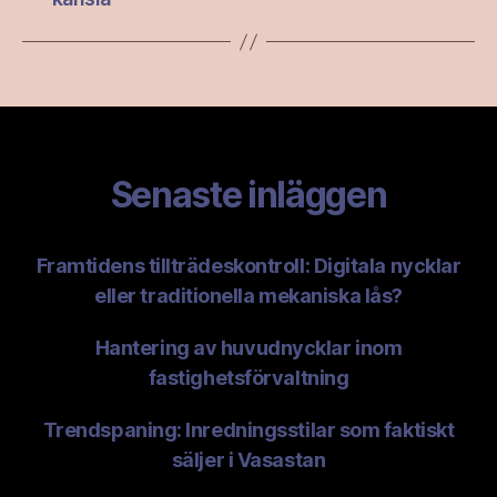
Senaste inläggen
Framtidens tillträdeskontroll: Digitala nycklar
eller traditionella mekaniska lås?
Hantering av huvudnycklar inom
fastighetsförvaltning
Trendspaning: Inredningsstilar som faktiskt
säljer i Vasastan