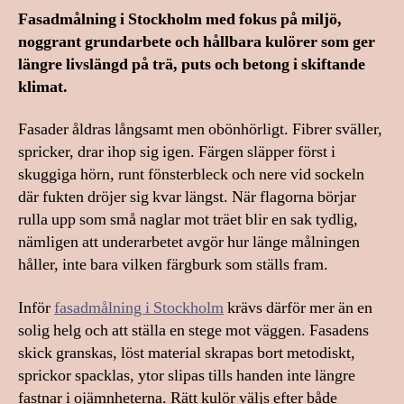
Fasadmålning i Stockholm med fokus på miljö,
noggrant grundarbete och hållbara kulörer som ger
längre livslängd på trä, puts och betong i skiftande
klimat.
Fasader åldras långsamt men obönhörligt. Fibrer sväller,
spricker, drar ihop sig igen. Färgen släpper först i
skuggiga hörn, runt fönsterbleck och nere vid sockeln
där fukten dröjer sig kvar längst. När flagorna börjar
rulla upp som små naglar mot träet blir en sak tydlig,
nämligen att underarbetet avgör hur länge målningen
håller, inte bara vilken färgburk som ställs fram.
Inför
fasadmålning i Stockholm
krävs därför mer än en
solig helg och att ställa en stege mot väggen. Fasadens
skick granskas, löst material skrapas bort metodiskt,
sprickor spacklas, ytor slipas tills handen inte längre
fastnar i ojämnheterna. Rätt kulör väljs efter både