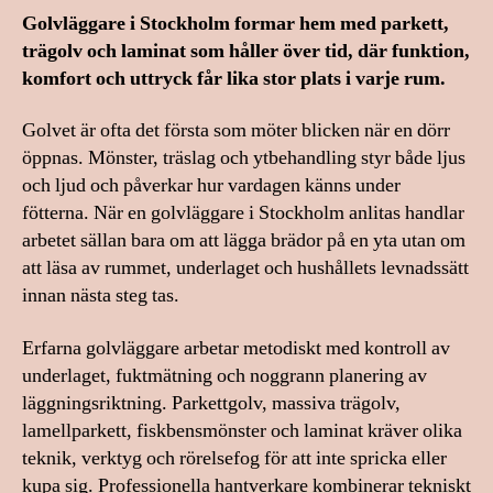
Golvläggare i Stockholm formar hem med parkett,
trägolv och laminat som håller över tid, där funktion,
komfort och uttryck får lika stor plats i varje rum.
Golvet är ofta det första som möter blicken när en dörr
öppnas. Mönster, träslag och ytbehandling styr både ljus
och ljud och påverkar hur vardagen känns under
fötterna. När en golvläggare i Stockholm anlitas handlar
arbetet sällan bara om att lägga brädor på en yta utan om
att läsa av rummet, underlaget och hushållets levnadssätt
innan nästa steg tas.
Erfarna golvläggare arbetar metodiskt med kontroll av
underlaget, fuktmätning och noggrann planering av
läggningsriktning. Parkettgolv, massiva trägolv,
lamellparkett, fiskbensmönster och laminat kräver olika
teknik, verktyg och rörelsefog för att inte spricka eller
kupa sig. Professionella hantverkare kombinerar tekniskt