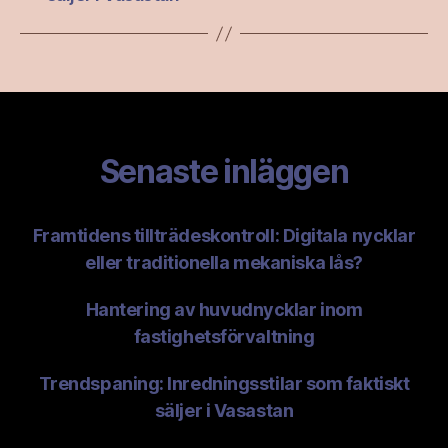
Senaste inläggen
Framtidens tillträdeskontroll: Digitala nycklar
eller traditionella mekaniska lås?
Hantering av huvudnycklar inom
fastighetsförvaltning
Trendspaning: Inredningsstilar som faktiskt
säljer i Vasastan