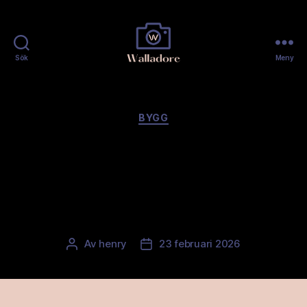
Sök
Meny
Walladore
Kategorier
BYGG
Golvläggare i Stockholm
med stil och hållbar
känsla
Av
henry
23 februari 2026
Inläggsförfattare
Inläggsdatum